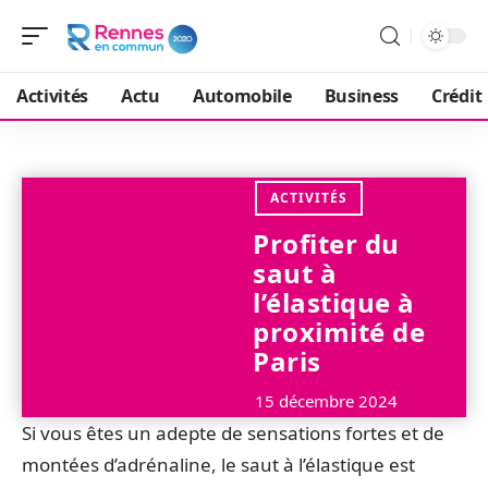
Activités
Actu
Automobile
Business
Crédit
ACTIVITÉS
Profiter du
saut à
l’élastique à
proximité de
Paris
15 décembre 2024
Si vous êtes un adepte de sensations fortes et de
montées d’adrénaline, le saut à l’élastique est