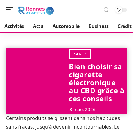
Activités
Actu
Automobile
Business
Crédit
SANTÉ
Bien choisir sa
cigarette
électronique
au CBD grâce à
ces conseils
8 mars 2026
Certains produits se glissent dans nos habitudes
sans fracas, jusqu’à devenir incontournables. Le