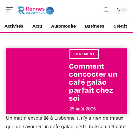
Activités
Actu
Automobile
Business
Crédit
LOGEMENT
Comment
concocter un
café galão
parfait chez
soi
25 août 2025
Un matin ensoleillé à Lisbonne, il n’y a rien de mieux
que de savourer un café galão, cette boisson délicate