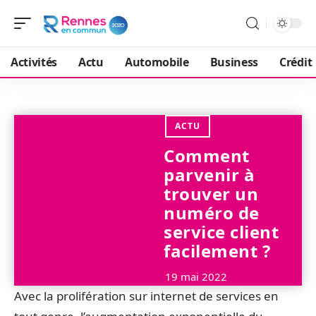
Activités
Actu
Automobile
Business
Crédit
ACTU
Comment
parvenir à
trouver un
numéro de
service client
facilement ?
19 mai 2022
Avec la prolifération sur internet de services en