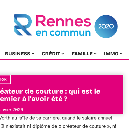
BUSINESS
CRÉDIT
FAMILLE
IMMO
OOK
éateur de couture : qui est le
emier à l’avoir été ?
janvier 2026
orth au faîte de sa carrière, quand le salaire annuel
Il n’existait ni diplôme de « créateur de couture », ni