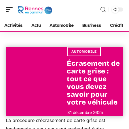
Activités
Actu
Automobile
Business
Crédit
AUTOMOBILE
Écrasement de
carte grise :
tout ce que
vous devez
savoir pour
votre véhicule
31 décembre 2025
La procédure d’écrasement de carte grise est
fondamentale pour ceux qui souhaitent éviter