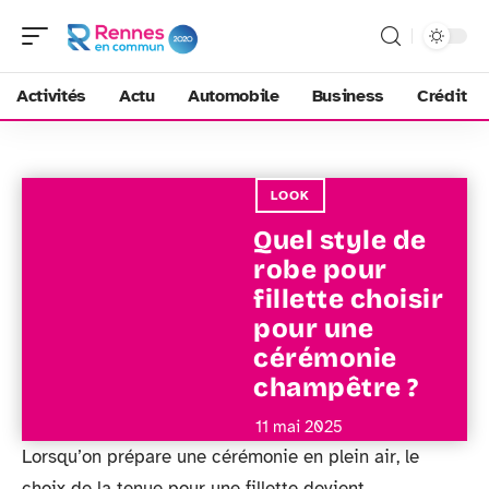
Activités
Actu
Automobile
Business
Crédit
LOOK
Quel style de
robe pour
fillette choisir
pour une
cérémonie
champêtre ?
11 mai 2025
Lorsqu’on prépare une cérémonie en plein air, le
choix de la tenue pour une fillette devient