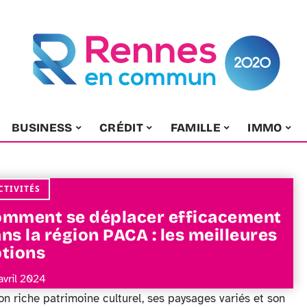
BUSINESS
CRÉDIT
FAMILLE
IMMO
CTIVITÉS
mment se déplacer efficacement
ns la région PACA : les meilleures
tions
avril 2024
n riche patrimoine culturel, ses paysages variés et son