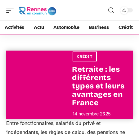
Activités
Actu
Automobile
Business
Crédit
CRÉDIT
Retraite : les
différents
types et leurs
avantages en
France
14 novembre 2025
Entre fonctionnaires, salariés du privé et
indépendants, les règles de calcul des pensions ne