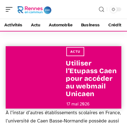
Activités
Actu
Automobile
Business
Crédit
ACTU
Utiliser
l’Etupass Caen
pour accéder
au webmail
Unicaen
17 mai 2026
À l’instar d’autres établissements scolaires en France,
l’université de Caen Basse-Normandie possède aussi